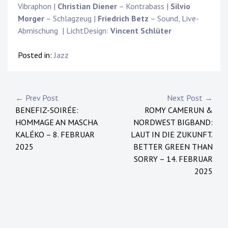
Vibraphon |
Christian Diener
– Kontrabass |
Silvio
Morger
– Schlagzeug |
Friedrich Betz
– Sound, Live-
Abmischung
| LichtDesign:
Vincent Schlüter
Posted in:
Jazz
Post
← Prev Post
Next Post →
BENEFIZ-SOIRÉE:
ROMY CAMERUN &
navigation
HOMMAGE AN MASCHA
NORDWEST BIGBAND:
KALÉKO – 8. FEBRUAR
LAUT IN DIE ZUKUNFT.
2025
BETTER GREEN THAN
SORRY – 14. FEBRUAR
2025