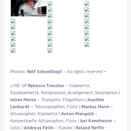
Photos:
Rolf Schoellkopf
– All rights reserved
–
LINE UP
Rebecca Trescher
– Klarinette,
Bassklarinette, Komposition, Arrangement, Konzeption |
Julian Hesse
– Trompete, Flügelhorn |
Joachim
Lenhardt
– Tenorsaxophon, Flöte |
Markus Harm
–
Altsaxophon, Klarinette |
Anton Mangold
–
Konzertharfe, Altsaxophon, Flöte |
Juri Kannheiser
–
Cello |
Andreas Feith
– Klavier |
Roland Neffe
–