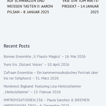
AUF SCHWARZEN UND
VKB: EIN TOM WAITS-
navigation
WEISSEN TASTEN II: AARON P
PROJEKT – 14. JANUAR
ILSAN – 8. JANUAR 2025
2025
Recent Posts
Boreas Ensemble „Il Flauto Magico“ – 16. Mai 2026
Yumi Ito „Distant Voices“ – 10. April 2026
Zafraan Ensemble – Ein kammermusikalisches Portrait über
Iris ter Schiphorst – 31. März 2026
Nordwest Bigband: featuring Lisa Herbolzheimer
„Herbolzheimer“ – 13. Februar 2026
IMPROVISATIONEN 236 – Paula Sanchez & BREMEN
IMPROVISERS TRIO – 6. Dezember 2025