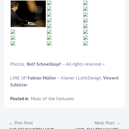
Photos:
Rolf Schoellkopf
– All rights reserved
–
LINE UP
Fabian Müller
– Klavier | LichtDesign:
Vincent
Schlüter
Posted in:
Music of the Centuries
Post
← Prev Post
Next Post →