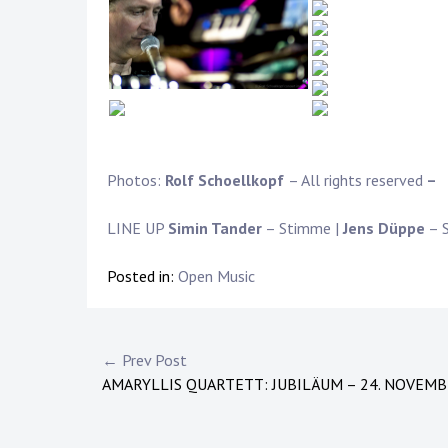
Photos:
Rolf Schoellkopf
– All rights reserved
–
LINE UP
Simin Tander
– Stimme |
Jens Düppe
– S
Posted in:
Open Music
Post
← Prev Post
AMARYLLIS QUARTETT: JUBILÄUM – 24. NOVEMB
navigation