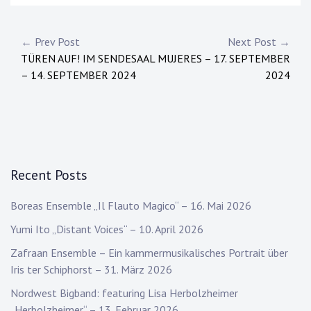
Post
← Prev Post
Next Post →
TÜREN AUF! IM SENDESAAL
MUJERES – 17. SEPTEMBER
navigation
– 14. SEPTEMBER 2024
2024
Recent Posts
Boreas Ensemble „Il Flauto Magico“ – 16. Mai 2026
Yumi Ito „Distant Voices“ – 10. April 2026
Zafraan Ensemble – Ein kammermusikalisches Portrait über
Iris ter Schiphorst – 31. März 2026
Nordwest Bigband: featuring Lisa Herbolzheimer
„Herbolzheimer“ – 13. Februar 2026