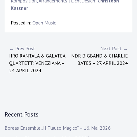
Komposition, Arrangements | LichtDesign:
Christoph
Kattner
Posted in:
Open Music
Post
← Prev Post
Next Post →
IIRO RANTALA & GALATEA
NDR BIGBAND & CHARLIE
navigation
QUARTETT: VENEZIANA –
BATES – 27. APRIL 2024
24. APRIL 2024
Recent Posts
Boreas Ensemble „Il Flauto Magico“ – 16. Mai 2026