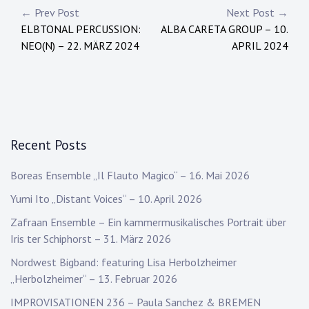
Post
← Prev Post
Next Post →
ELBTONAL PERCUSSION:
ALBA CARETA GROUP – 10.
navigation
NEO(N) – 22. MÄRZ 2024
APRIL 2024
Recent Posts
Boreas Ensemble „Il Flauto Magico“ – 16. Mai 2026
Yumi Ito „Distant Voices“ – 10. April 2026
Zafraan Ensemble – Ein kammermusikalisches Portrait über
Iris ter Schiphorst – 31. März 2026
Nordwest Bigband: featuring Lisa Herbolzheimer
„Herbolzheimer“ – 13. Februar 2026
IMPROVISATIONEN 236 – Paula Sanchez & BREMEN