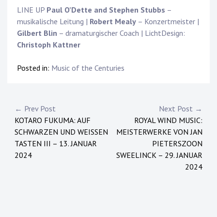
LINE UP
Paul O’Dette and Stephen Stubbs
–
musikalische Leitung |
Robert Mealy
– Konzertmeister |
Gilbert Blin
– dramaturgischer Coach | LichtDesign:
Christoph Kattner
Posted in:
Music of the Centuries
Post
← Prev Post
Next Post →
KOTARO FUKUMA: AUF
ROYAL WIND MUSIC:
navigation
SCHWARZEN UND WEISSEN
MEISTERWERKE VON JAN
TASTEN III – 13. JANUAR
PIETERSZOON
2024
SWEELINCK – 29. JANUAR
2024