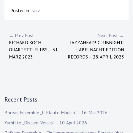
Posted in:
Jazz
Post
← Prev Post
Next Post →
RICHARD KOCH
JAZZAHEAD!-CLUBNIGHT:
navigation
QUARTETT: FLUSS – 31.
LABELNACHT EDITION
MÄRZ 2023
RECORDS – 28. APRIL 2023
Recent Posts
Boreas Ensemble „Il Flauto Magico“ – 16. Mai 2026
Yumi Ito „Distant Voices“ – 10. April 2026
Zafraan Ensemble – Ein kammermusikalisches Portrait über