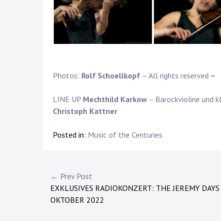
Photos:
Rolf Schoellkopf
– All rights reserved
–
LINE UP
Mechthild Karkow
– Barockvioline und kl
Christoph Kattner
Posted in:
Music of the Centuries
Post
← Prev Post
EXKLUSIVES RADIOKONZERT: THE JEREMY DAYS 
navigation
OKTOBER 2022