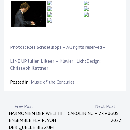
Photos:
Rolf Schoellkopf
– All rights reserved
–
LINE UP
Julien Libeer
– Klavier | LichtDesign:
Christoph Kattner
Posted in:
Music of the Centuries
Post
← Prev Post
Next Post →
HARMONIEN DER WELT III:
CAROLIN NO – 27. AUGUST
navigation
ENSEMBLE FLAIR: VON
2022
DER QUELLE BIS ZUM