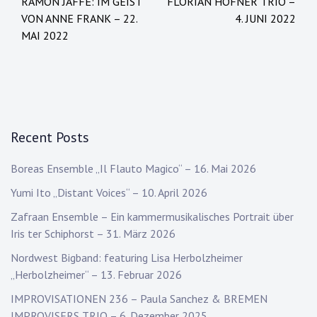
RAMON JAFFÉ: IM GEIST
FLORIAN HÖFNER TRIO –
navigation
VON ANNE FRANK – 22.
4. JUNI 2022
MAI 2022
Recent Posts
Boreas Ensemble „Il Flauto Magico“ – 16. Mai 2026
Yumi Ito „Distant Voices“ – 10. April 2026
Zafraan Ensemble – Ein kammermusikalisches Portrait über
Iris ter Schiphorst – 31. März 2026
Nordwest Bigband: featuring Lisa Herbolzheimer
„Herbolzheimer“ – 13. Februar 2026
IMPROVISATIONEN 236 – Paula Sanchez & BREMEN
IMPROVISERS TRIO – 6. Dezember 2025