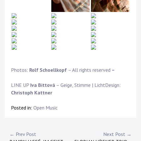
Photos:
Rolf Schoellkopf
– All rights reserved
–
LINE UP
Iva Bittová
– Geige, Stimme | LichtDesign:
Christoph Kattner
Posted in:
Open Music
Post
← Prev Post
Next Post →