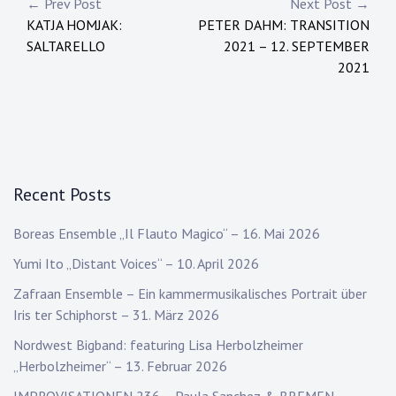
Post
← Prev Post
Next Post →
KATJA HOMJAK:
PETER DAHM: TRANSITION
navigation
SALTARELLO
2021 – 12. SEPTEMBER
2021
Recent Posts
Boreas Ensemble „Il Flauto Magico“ – 16. Mai 2026
Yumi Ito „Distant Voices“ – 10. April 2026
Zafraan Ensemble – Ein kammermusikalisches Portrait über
Iris ter Schiphorst – 31. März 2026
Nordwest Bigband: featuring Lisa Herbolzheimer
„Herbolzheimer“ – 13. Februar 2026