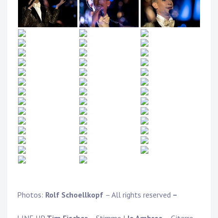
Photos:
Rolf Schoellkopf
– All rights reserved
–
LINE UP
Tim Fischer
– Stimme |
Jo Ambros
– Gitarre