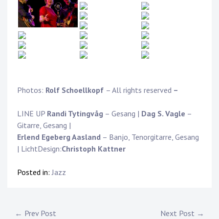
Photos:
Rolf Schoellkopf
– All rights reserved
–
LINE UP
Randi Tytingvåg
– Gesang |
Dag S. Vagle
–
Gitarre, Gesang |
Erlend Egeberg Aasland
– Banjo, Tenorgitarre, Gesang
| LichtDesign:
Christoph Kattner
Posted in:
Jazz
Post
← Prev Post
Next Post →