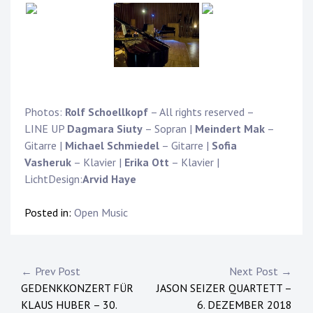
Photos:
Rolf Schoellkopf
– All rights reserved –
LINE UP
Dagmara Siuty
– Sopran |
Meindert Mak
–
Gitarre |
Michael Schmiedel
– Gitarre |
Sofia
Vasheruk
– Klavier |
Erika Ott
– Klavier |
LichtDesign:
Arvid Haye
Posted in:
Open Music
Post
← Prev Post
Next Post →
GEDENKKONZERT FÜR
JASON SEIZER QUARTETT –
navigation
KLAUS HUBER – 30.
6. DEZEMBER 2018