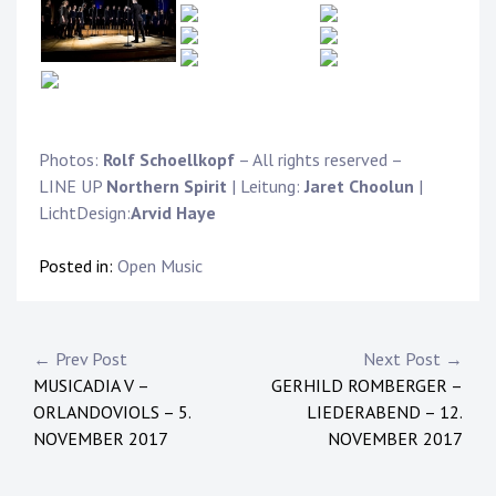
Photos:
Rolf Schoellkopf
– All rights reserved –
LINE UP
Northern Spirit
| Leitung:
Jaret Choolun
|
LichtDesign:
Arvid Haye
Posted in:
Open Music
Post
← Prev Post
Next Post →
MUSICADIA V –
GERHILD ROMBERGER –
navigation
ORLANDOVIOLS – 5.
LIEDERABEND – 12.
NOVEMBER 2017
NOVEMBER 2017