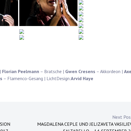
 |
Florian Peelmann
– Bratsche |
Gwen Cresens
– Akkordeon |
Axe
s
– Flamenco-Gesang | LichtDesign:
Arvid Haye
Next Po
SSION
MAGDALENA CEPLE UND JELIZAVETA VASILJE