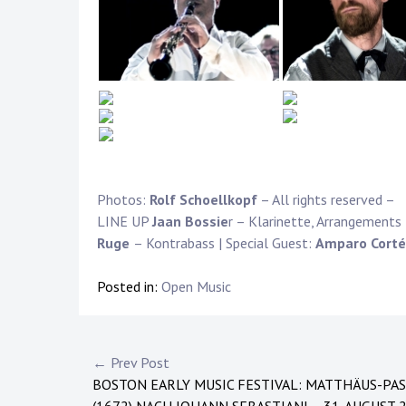
Photos:
Rolf Schoellkopf
– All rights reserved –
LINE UP
Jaan Bossie
r – Klarinette, Arrangements
Ruge
– Kontrabass | Special Guest:
Amparo Corté
Posted in:
Open Music
Post
← Prev Post
BOSTON EARLY MUSIC FESTIVAL: MATTHÄUS-PA
navigation