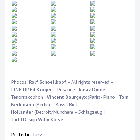
Photos:
Rolf Schoellkopf
– All rights reserved –
LINE UP
Ed Kröger
– Posaune |
Ignaz Dinné
–
Tenorsaxophon |
Vincent Bourgeyx
(Paris)- Piano |
Tom
Berkmann
(Berlin) – Bass |
Rick
Hollander
(Detroit/München) – Schlagzeug |
LichtDesign:
Willy Klose
Posted in:
Jazz