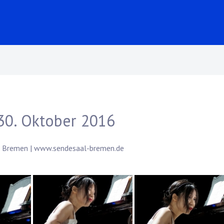
30. Oktober 2016
9 Bremen |
www.sendesaal-bremen.de