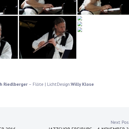
h Riedlberger
– Flöte | LichtDesign:
Willy Klose
Next Po