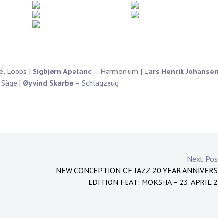
e, Loops |
Sigbjørn Apeland
– Harmonium |
Lars Henrik Johanse
 Säge |
Øyvind Skarbø
– Schlagzeug
Next Po
NEW CONCEPTION OF JAZZ 20 YEAR ANNIVER
EDITION FEAT: MOKSHA – 23. APRIL 