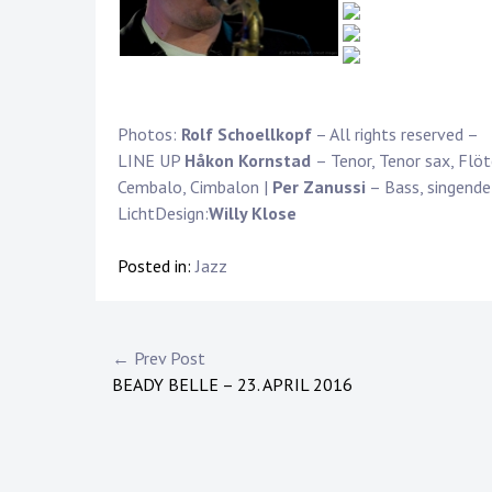
Photos:
Rolf Schoellkopf
– All rights reserved –
LINE UP
Håkon Kornstad
– Tenor, Tenor sax, Flöt
Cembalo, Cimbalon |
Per Zanussi
– Bass, singende
LichtDesign:
Willy Klose
Posted in:
Jazz
Post
← Prev Post
BEADY BELLE – 23. APRIL 2016
navigation