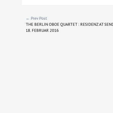
Post
← Prev Post
THE BERLIN OBOE QUARTET : RESIDENZ AT SEN
navigation
18. FEBRUAR 2016