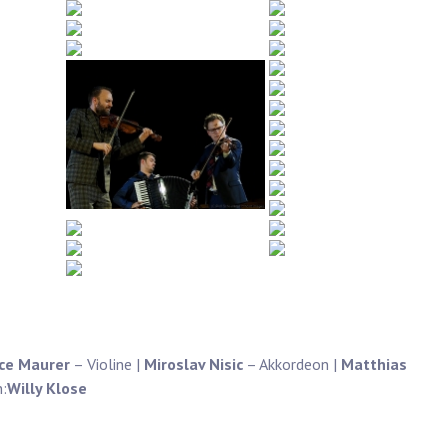
ce Maurer
– Violine |
Miroslav Nisic
– Akkordeon |
Matthias
n:
Willy Klose